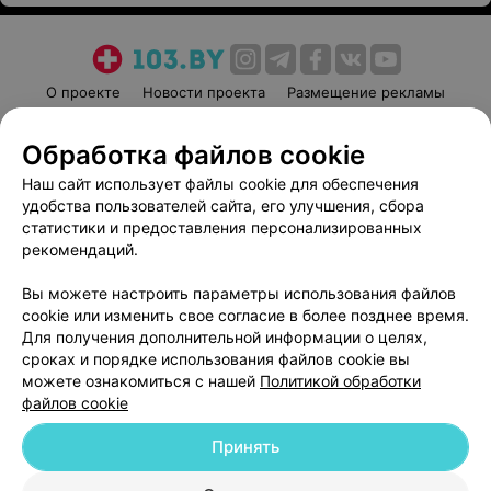
О проекте
Новости проекта
Размещение рекламы
Медицинский маркетинг
Публичный договор
Обработка файлов cookie
Пользовательское соглашение
Способы оплаты
Наш сайт использует файлы cookie для обеспечения
Вакансии
Партнеры
удобства пользователей сайта, его улучшения, сбора
Написать руководителю 103.by
статистики и предоставления персонализированных
Написать в поддержку
рекомендаций.
Персональные настройки cookie
Вы можете настроить параметры использования файлов
Обработка персональных данных
cookie или изменить свое согласие в более позднее время.
Для получения дополнительной информации о целях,
сроках и порядке использования файлов cookie вы
можете ознакомиться с нашей
Политикой обработки
файлов cookie
Принять
© 2026 ООО «Артокс Лаб», УНП 191700409
| 220012, Республика Беларусь,
г. Минск, улица Толбухина, 2, пом. 16 | help@103.by